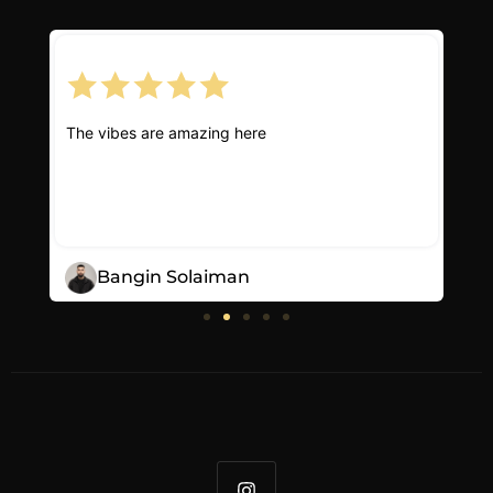
The vibes are amazing here
Bangin Solaiman
I
n